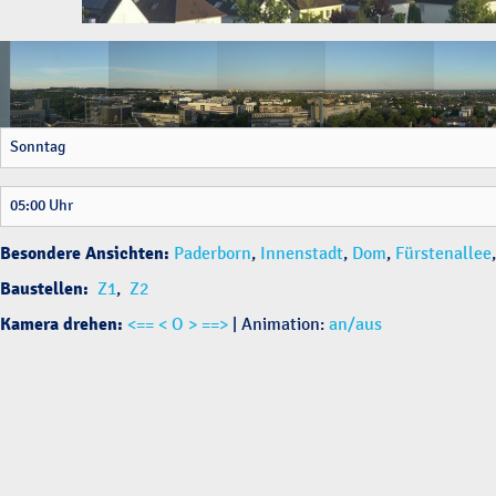
Besondere Ansichten:
Paderborn
,
Innenstadt
,
Dom
,
Fürstenallee
Baustellen:
Z1
,
Z2
Kamera drehen:
<==
< O >
==>
| Animation:
an
/
aus